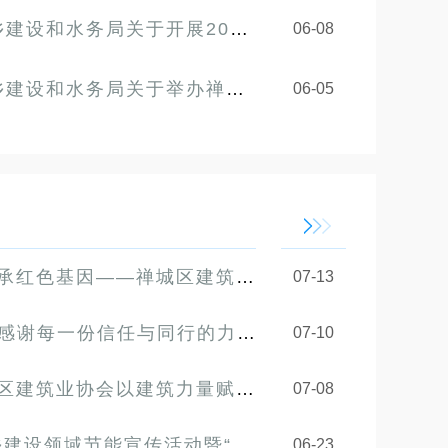
开展2026年建筑业企业资质动态核查工作的通知
06-08
屋建筑施工“安全生产月”活动启动仪式暨观摩交流和应急演练会的通...
知
06-05
禅城区建筑业协会党支部开展“七一” 主题党日活动
07-13
！感谢每一份信任与同行的力量
07-10
业协会以建筑力量赋能“百千万工程”
07-08
节能宣传活动暨“好房子”建设培训会圆满结束
06-23