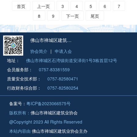
首页
上一页
3
4
5
6
7
8
9
下一页
尾页
佛山市禅城区建筑业协会
协会简介
|
申请入会
地址：
佛山市禅城区石湾镇街道安泽街1号3栋首层12号
会员服务部：
0757-83381559
质量安全技术部：
0757-82580471
行政财务综合部：
0757-82580254
备案号：
粤ICP备2023066575号
版权所有：
佛山市禅城区建筑业协会
@Copyright 2023 All Rights Reserved
本站内容由
佛山市禅城区建筑业协会主办